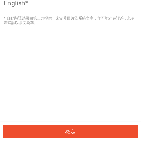
English*
發生錯誤！請登入並再試一次或回到主
頁。
* 自動翻譯結果由第三方提供，未涵蓋圖片及系統文字，並可能存在誤差，若有
差異請以原文為準。
登入
返回首頁
確定
ID: 71635136b04-15e4-4992-a608-9b0d41823483