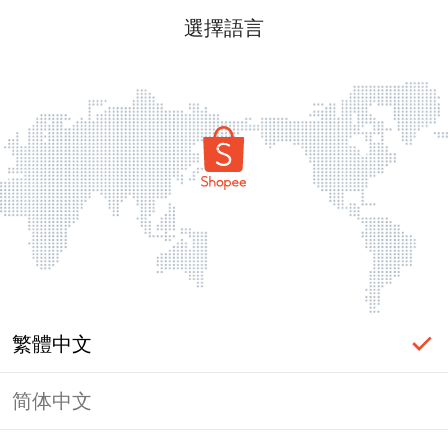
選擇語言
繁體中文
简体中文
頁面無法顯示