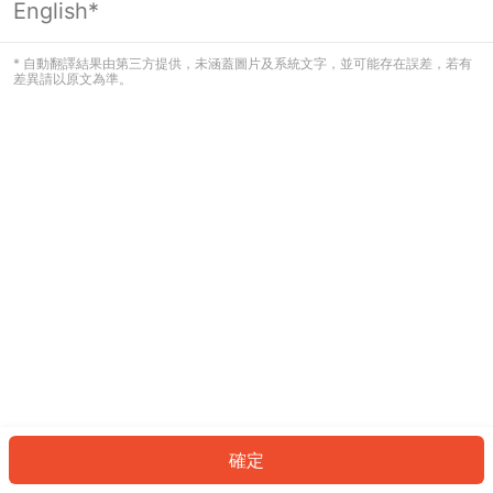
English*
發生錯誤！請登入並再試一次或回到主
頁。
* 自動翻譯結果由第三方提供，未涵蓋圖片及系統文字，並可能存在誤差，若有
差異請以原文為準。
登入
返回首頁
確定
ID: 63271f36101-2bae-4611-9d66-5d8da1c208be