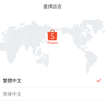
選擇語言
繁體中文
简体中文
頁面無法顯示