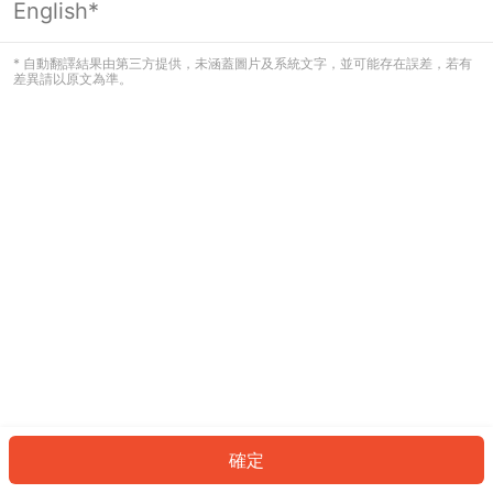
English*
發生錯誤！請登入並再試一次或回到主
頁。
* 自動翻譯結果由第三方提供，未涵蓋圖片及系統文字，並可能存在誤差，若有
差異請以原文為準。
登入
返回首頁
確定
ID: 764de789000-b991-404f-a85e-f69d855be0d6