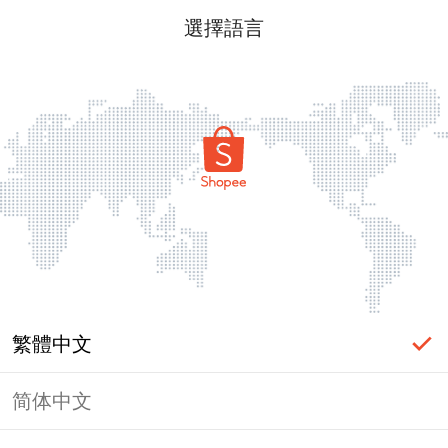
選擇語言
繁體中文
简体中文
頁面無法顯示