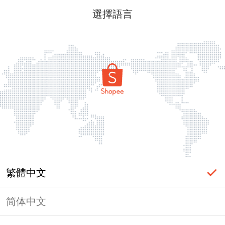
選擇語言
繁體中文
简体中文
頁面無法顯示