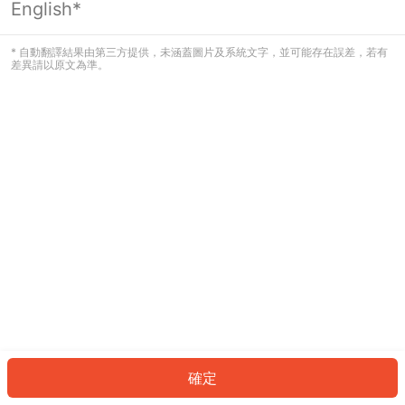
English*
發生錯誤！請登入並再試一次或回到主
頁。
* 自動翻譯結果由第三方提供，未涵蓋圖片及系統文字，並可能存在誤差，若有
差異請以原文為準。
登入
返回首頁
確定
ID: 8806301c377-6a19-41a5-859d-35d6c3c6c02c