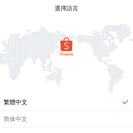
選擇語言
繁體中文
简体中文
頁面無法顯示