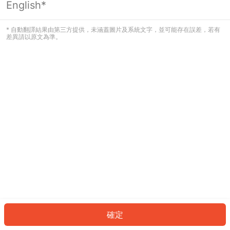
English*
發生錯誤！請登入並再試一次或回到主
頁。
* 自動翻譯結果由第三方提供，未涵蓋圖片及系統文字，並可能存在誤差，若有
差異請以原文為準。
登入
返回首頁
確定
ID: 499574593d3-d0f2-4790-941b-47b9f6d77fad