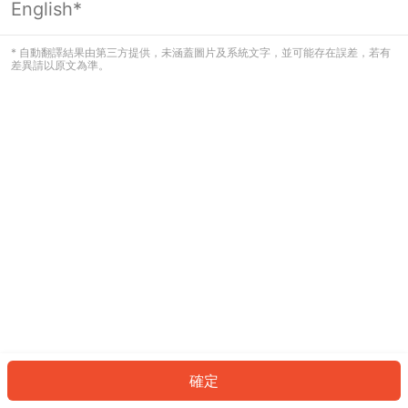
English*
發生錯誤！請登入並再試一次或回到主
頁。
* 自動翻譯結果由第三方提供，未涵蓋圖片及系統文字，並可能存在誤差，若有
差異請以原文為準。
登入
返回首頁
確定
ID: 63416eaff99-efb1-4edb-b16e-79a590369566