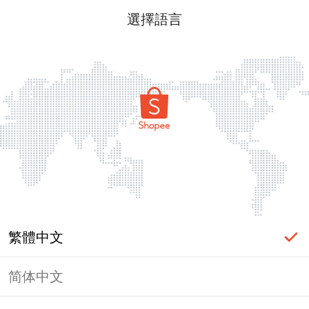
選擇語言
繁體中文
简体中文
頁面無法顯示