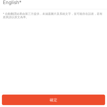
English*
發生錯誤！請登入並再試一次或回到主
頁。
* 自動翻譯結果由第三方提供，未涵蓋圖片及系統文字，並可能存在誤差，若有
差異請以原文為準。
登入
返回首頁
確定
ID: 6765918f56d-52e6-4ed5-bdd3-bc60c16f7021