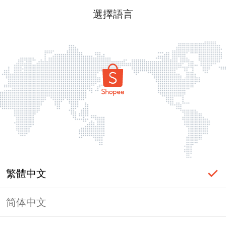
選擇語言
繁體中文
简体中文
頁面無法顯示