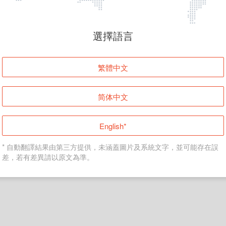
頁面無法顯示
選擇語言
發生錯誤！請登入並再試一次或回到主頁。
繁體中文
登入
简体中文
返回首頁
English*
* 自動翻譯結果由第三方提供，未涵蓋圖片及系統文字，並可能存在誤
差，若有差異請以原文為準。