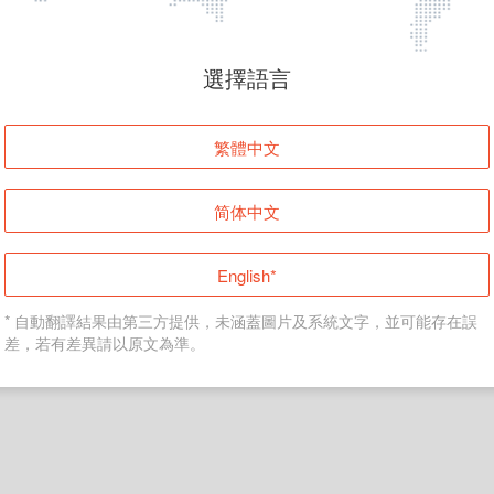
頁面無法顯示
選擇語言
發生錯誤！請登入並再試一次或回到主頁。
繁體中文
登入
简体中文
返回首頁
English*
* 自動翻譯結果由第三方提供，未涵蓋圖片及系統文字，並可能存在誤
差，若有差異請以原文為準。