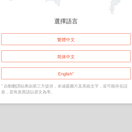
頁面無法顯示
選擇語言
發生錯誤！請登入並再試一次或回到主頁。
繁體中文
登入
简体中文
返回首頁
English*
* 自動翻譯結果由第三方提供，未涵蓋圖片及系統文字，並可能存在誤
差，若有差異請以原文為準。