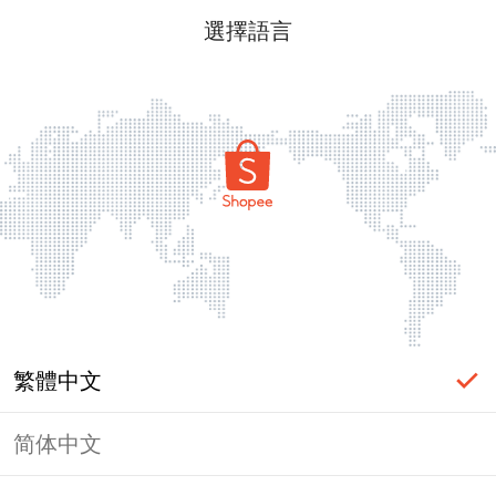
選擇語言
繁體中文
简体中文
頁面無法顯示