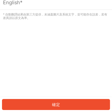
English*
發生錯誤！請登入並再試一次或回到主
頁。
* 自動翻譯結果由第三方提供，未涵蓋圖片及系統文字，並可能存在誤差，若有
差異請以原文為準。
登入
返回首頁
確定
ID: 60746e4094a-3b76-45f3-afdc-2c38ee350f0b