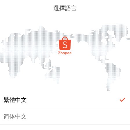
選擇語言
繁體中文
简体中文
頁面無法顯示