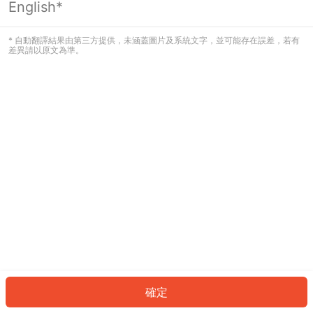
English*
發生錯誤！請登入並再試一次或回到主
頁。
* 自動翻譯結果由第三方提供，未涵蓋圖片及系統文字，並可能存在誤差，若有
差異請以原文為準。
登入
返回首頁
確定
ID: 282a3b86997-a47b-4de4-9667-312669e20ff6