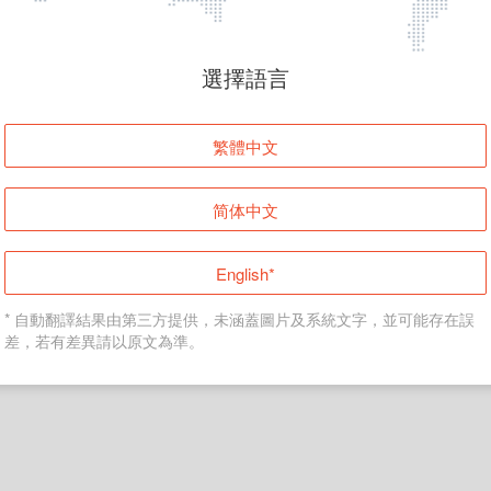
頁面無法顯示
選擇語言
發生錯誤！請登入並再試一次或回到主頁。
繁體中文
登入
简体中文
返回首頁
English*
* 自動翻譯結果由第三方提供，未涵蓋圖片及系統文字，並可能存在誤
差，若有差異請以原文為準。