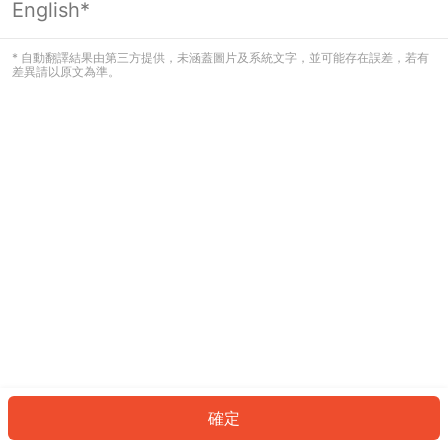
English*
發生錯誤！請登入並再試一次或回到主
頁。
* 自動翻譯結果由第三方提供，未涵蓋圖片及系統文字，並可能存在誤差，若有
差異請以原文為準。
登入
返回首頁
確定
ID: 610da29ac74-51ce-4df5-807e-b8fe5ed168e4