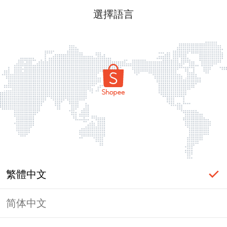
選擇語言
繁體中文
简体中文
頁面無法顯示