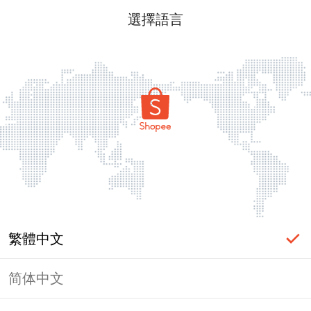
選擇語言
繁體中文
简体中文
頁面無法顯示