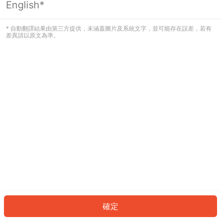
English*
發生錯誤！請登入並再試一次或回到主
頁。
* 自動翻譯結果由第三方提供，未涵蓋圖片及系統文字，並可能存在誤差，若有
差異請以原文為準。
登入
返回首頁
確定
ID: 8808658aa8e-ab82-442e-b65f-f30b1ef0a037