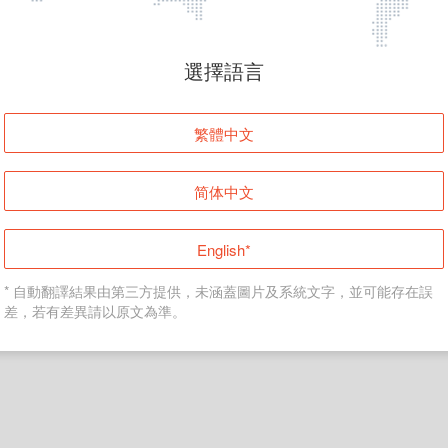
頁面無法顯示
選擇語言
發生錯誤！請登入並再試一次或回到主頁。
繁體中文
登入
简体中文
返回首頁
English*
* 自動翻譯結果由第三方提供，未涵蓋圖片及系統文字，並可能存在誤
差，若有差異請以原文為準。