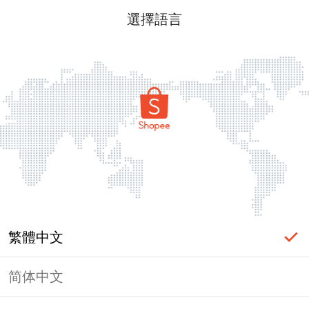
選擇語言
繁體中文
简体中文
頁面無法顯示