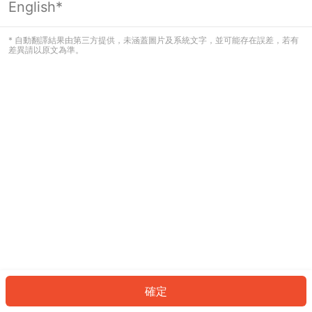
English*
發生錯誤！請登入並再試一次或回到主
頁。
* 自動翻譯結果由第三方提供，未涵蓋圖片及系統文字，並可能存在誤差，若有
差異請以原文為準。
登入
返回首頁
確定
ID: 6085d9dcce-facd-400d-aac9-a4be625c8cb3