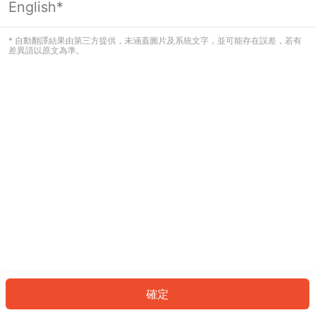
English*
發生錯誤！請登入並再試一次或回到主
頁。
* 自動翻譯結果由第三方提供，未涵蓋圖片及系統文字，並可能存在誤差，若有
差異請以原文為準。
登入
返回首頁
確定
ID: 474f797ca62-9972-4873-a96c-ba0e6c824648