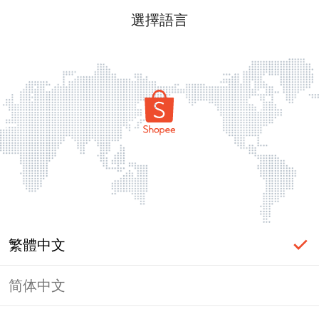
選擇語言
繁體中文
简体中文
頁面無法顯示