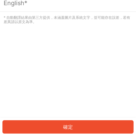
English*
發生錯誤！請登入並再試一次或回到主
頁。
* 自動翻譯結果由第三方提供，未涵蓋圖片及系統文字，並可能存在誤差，若有
差異請以原文為準。
登入
返回首頁
確定
ID: 79212d836d9-82c0-498f-ac80-8e6a857e5aae