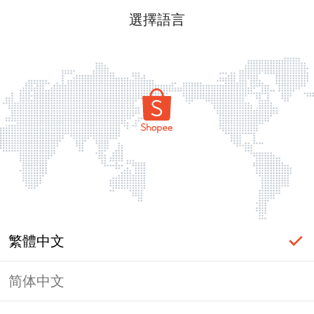
選擇語言
繁體中文
简体中文
頁面無法顯示