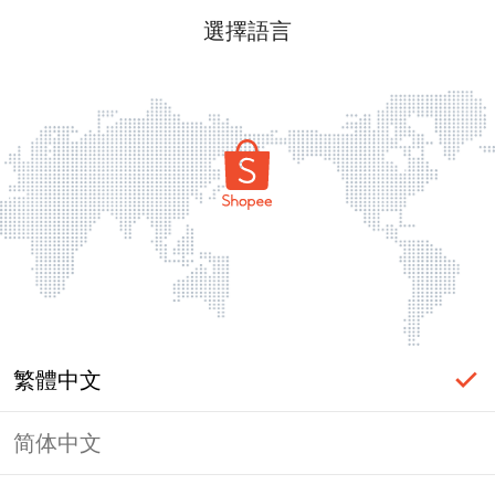
選擇語言
繁體中文
简体中文
頁面無法顯示