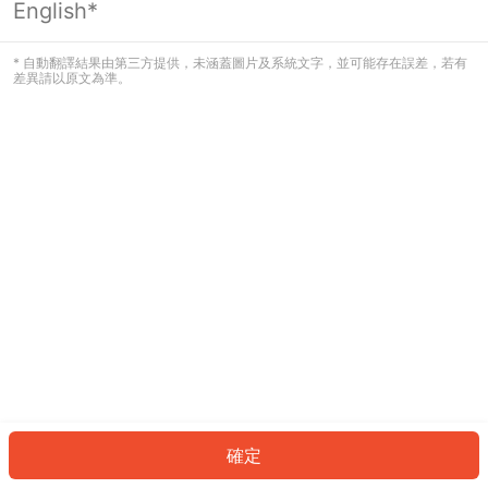
English*
發生錯誤！請登入並再試一次或回到主
頁。
* 自動翻譯結果由第三方提供，未涵蓋圖片及系統文字，並可能存在誤差，若有
差異請以原文為準。
登入
返回首頁
確定
ID: 2386a03c639-cf40-43db-97a6-c41bec6ec9a4