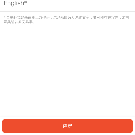
English*
發生錯誤！請登入並再試一次或回到主
頁。
* 自動翻譯結果由第三方提供，未涵蓋圖片及系統文字，並可能存在誤差，若有
差異請以原文為準。
登入
返回首頁
確定
ID: 35290509bd2-1854-4d20-bf1c-cea0b3dea9b4