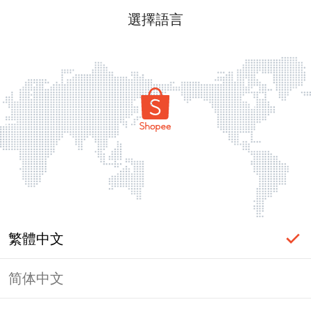
選擇語言
繁體中文
简体中文
頁面無法顯示