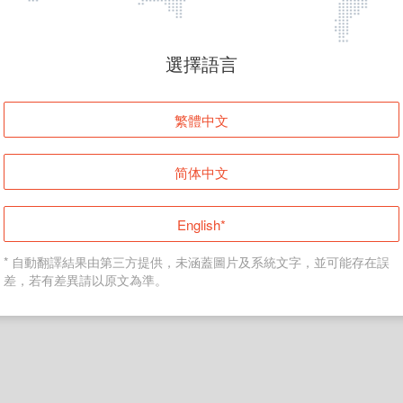
頁面無法顯示
選擇語言
發生錯誤！請登入並再試一次或回到主頁。
繁體中文
登入
简体中文
返回首頁
English*
* 自動翻譯結果由第三方提供，未涵蓋圖片及系統文字，並可能存在誤
差，若有差異請以原文為準。