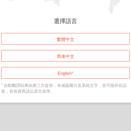
頁面無法顯示
選擇語言
發生錯誤！請登入並再試一次或回到主頁。
繁體中文
登入
简体中文
返回首頁
English*
* 自動翻譯結果由第三方提供，未涵蓋圖片及系統文字，並可能存在誤
差，若有差異請以原文為準。