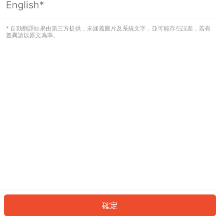
English*
發生錯誤！請登入並再試一次或回到主
頁。
* 自動翻譯結果由第三方提供，未涵蓋圖片及系統文字，並可能存在誤差，若有
差異請以原文為準。
登入
返回首頁
確定
ID: 11835b9babb-f833-4a3a-81af-53f60595d053