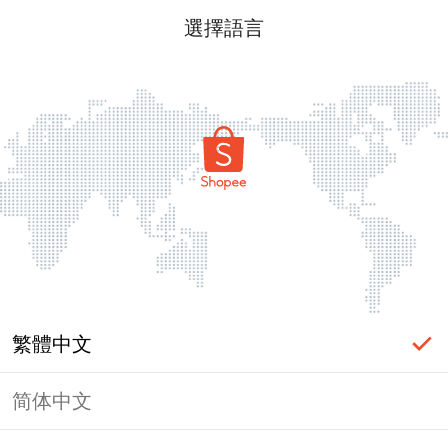
選擇語言
繁體中文
简体中文
頁面無法顯示