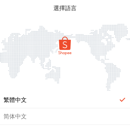
選擇語言
繁體中文
简体中文
頁面無法顯示