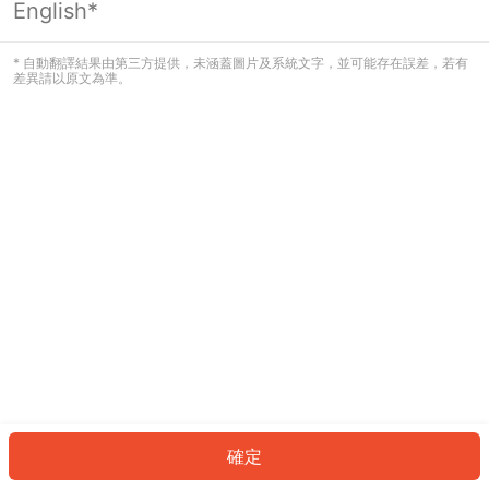
English*
發生錯誤！請登入並再試一次或回到主
頁。
* 自動翻譯結果由第三方提供，未涵蓋圖片及系統文字，並可能存在誤差，若有
差異請以原文為準。
登入
返回首頁
確定
ID: 755e85727e3-94a9-4249-a14e-83fddec54a3f