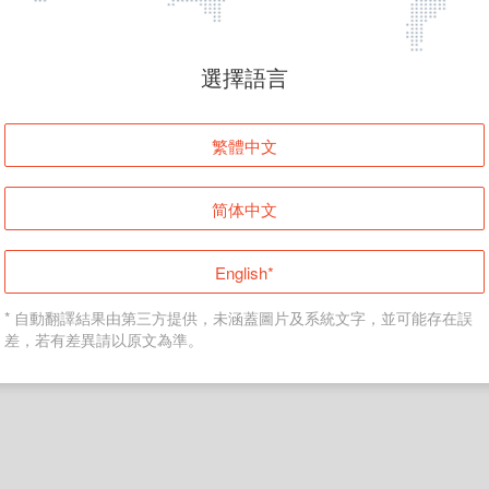
頁面無法顯示
選擇語言
發生錯誤！請登入並再試一次或回到主頁。
繁體中文
登入
简体中文
返回首頁
English*
* 自動翻譯結果由第三方提供，未涵蓋圖片及系統文字，並可能存在誤
差，若有差異請以原文為準。