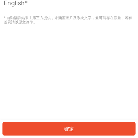
English*
發生錯誤！請登入並再試一次或回到主
頁。
* 自動翻譯結果由第三方提供，未涵蓋圖片及系統文字，並可能存在誤差，若有
差異請以原文為準。
登入
返回首頁
確定
ID: 472551bb649-ff0b-4697-b090-be47c5732dba