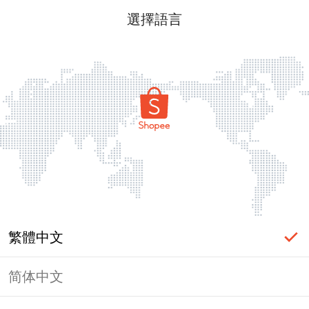
選擇語言
繁體中文
简体中文
頁面無法顯示