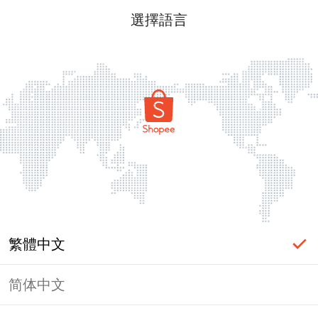
選擇語言
繁體中文
简体中文
頁面無法顯示