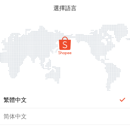
選擇語言
繁體中文
简体中文
頁面無法顯示