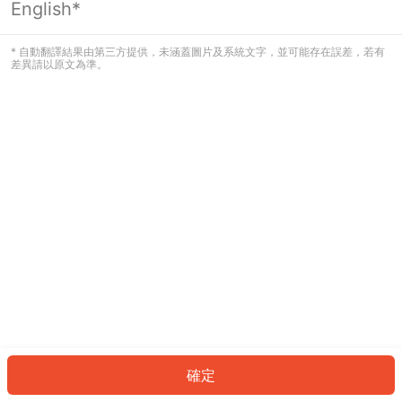
English*
發生錯誤！請登入並再試一次或回到主
頁。
* 自動翻譯結果由第三方提供，未涵蓋圖片及系統文字，並可能存在誤差，若有
差異請以原文為準。
登入
返回首頁
確定
ID: 352045d3e66-b12c-4ca6-9ad3-cc326aae73dd