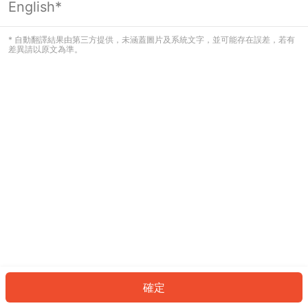
English*
發生錯誤！請登入並再試一次或回到主
頁。
* 自動翻譯結果由第三方提供，未涵蓋圖片及系統文字，並可能存在誤差，若有
差異請以原文為準。
登入
返回首頁
確定
ID: 9136da4aad9-3510-4f25-8340-bf04f6ffc5f1