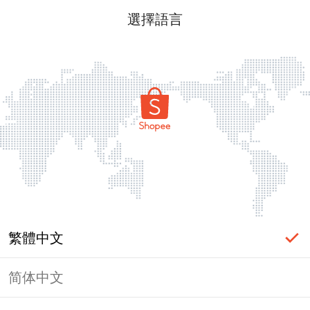
選擇語言
繁體中文
简体中文
頁面無法顯示