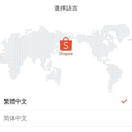
選擇語言
繁體中文
简体中文
頁面無法顯示