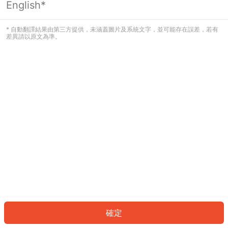
English*
發生錯誤！請登入並再試一次或回到主
頁。
* 自動翻譯結果由第三方提供，未涵蓋圖片及系統文字，並可能存在誤差，若有
差異請以原文為準。
登入
返回首頁
確定
ID: 3368a6a3972-658b-4f8f-83da-036e79ee3a29