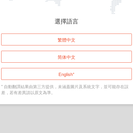
頁面無法顯示
選擇語言
發生錯誤！請登入並再試一次或回到主頁。
繁體中文
登入
简体中文
返回首頁
English*
* 自動翻譯結果由第三方提供，未涵蓋圖片及系統文字，並可能存在誤
差，若有差異請以原文為準。