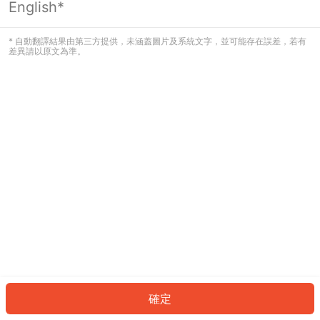
English*
發生錯誤！請登入並再試一次或回到主
頁。
* 自動翻譯結果由第三方提供，未涵蓋圖片及系統文字，並可能存在誤差，若有
差異請以原文為準。
登入
返回首頁
確定
ID: 977d51ebe7e-2915-4b4d-84a3-20e0783ebc23