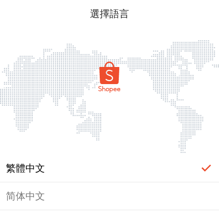
選擇語言
繁體中文
简体中文
頁面無法顯示