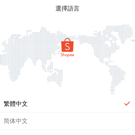
選擇語言
繁體中文
简体中文
頁面無法顯示