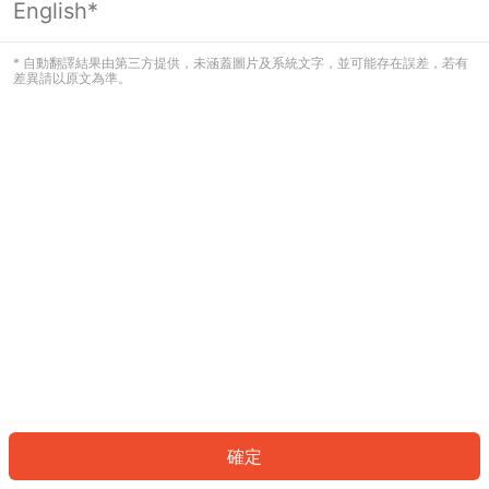
English*
發生錯誤！請登入並再試一次或回到主
頁。
* 自動翻譯結果由第三方提供，未涵蓋圖片及系統文字，並可能存在誤差，若有
差異請以原文為準。
登入
返回首頁
確定
ID: 97446c6507b-d5ca-4840-b8d2-4d0909fa4816