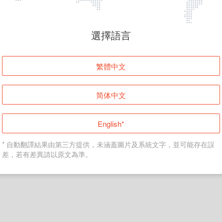
頁面無法顯示
選擇語言
發生錯誤！請登入並再試一次或回到主頁。
繁體中文
登入
简体中文
返回首頁
English*
* 自動翻譯結果由第三方提供，未涵蓋圖片及系統文字，並可能存在誤
差，若有差異請以原文為準。