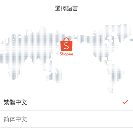
選擇語言
繁體中文
简体中文
頁面無法顯示