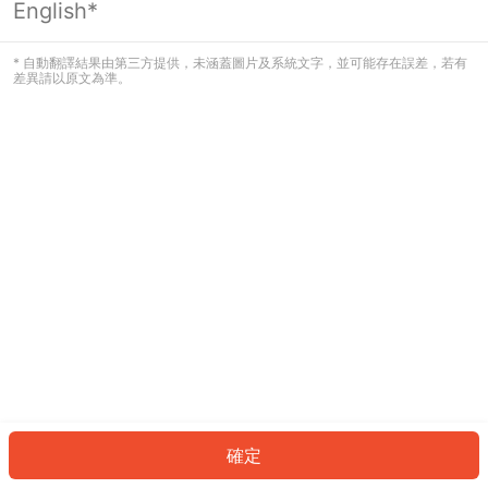
English*
發生錯誤！請登入並再試一次或回到主
頁。
* 自動翻譯結果由第三方提供，未涵蓋圖片及系統文字，並可能存在誤差，若有
差異請以原文為準。
登入
返回首頁
確定
ID: 715c1633e47-8af9-4359-9d62-30829041b73c