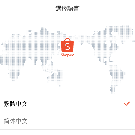
選擇語言
繁體中文
简体中文
頁面無法顯示