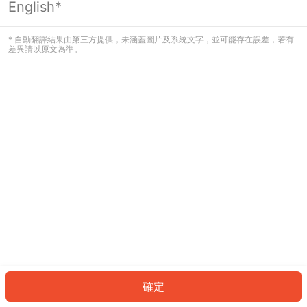
English*
發生錯誤！請登入並再試一次或回到主
頁。
* 自動翻譯結果由第三方提供，未涵蓋圖片及系統文字，並可能存在誤差，若有
差異請以原文為準。
登入
返回首頁
確定
ID: 650f06daa2f-af00-4d6c-822d-fee018746cf6