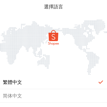
選擇語言
繁體中文
简体中文
頁面無法顯示