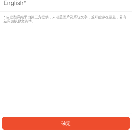
English*
發生錯誤！請登入並再試一次或回到主
頁。
* 自動翻譯結果由第三方提供，未涵蓋圖片及系統文字，並可能存在誤差，若有
差異請以原文為準。
登入
返回首頁
確定
ID: 802b79f0d90-72a7-4b9d-a7c4-5910b612ca07