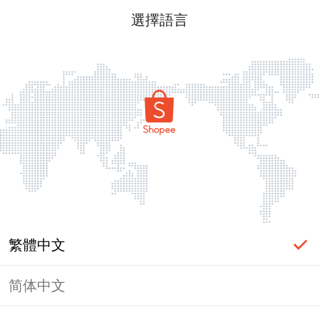
選擇語言
繁體中文
简体中文
頁面無法顯示