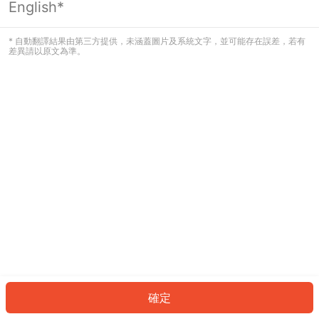
English*
發生錯誤！請登入並再試一次或回到主
頁。
* 自動翻譯結果由第三方提供，未涵蓋圖片及系統文字，並可能存在誤差，若有
差異請以原文為準。
登入
返回首頁
確定
ID: 995fdd18add-8b1b-4b6f-9bfb-6a774d342e65