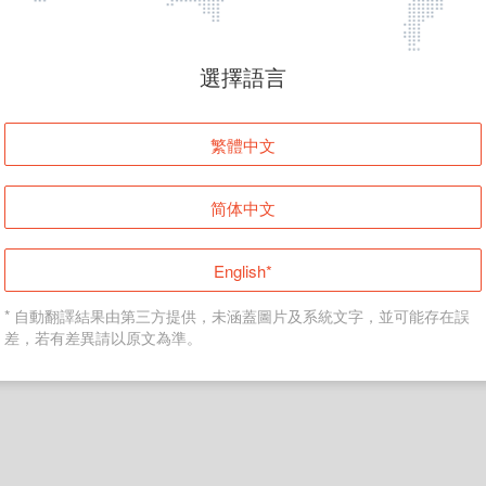
頁面無法顯示
選擇語言
發生錯誤！請登入並再試一次或回到主頁。
繁體中文
登入
简体中文
返回首頁
English*
* 自動翻譯結果由第三方提供，未涵蓋圖片及系統文字，並可能存在誤
差，若有差異請以原文為準。