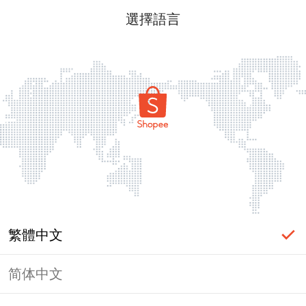
選擇語言
繁體中文
简体中文
頁面無法顯示