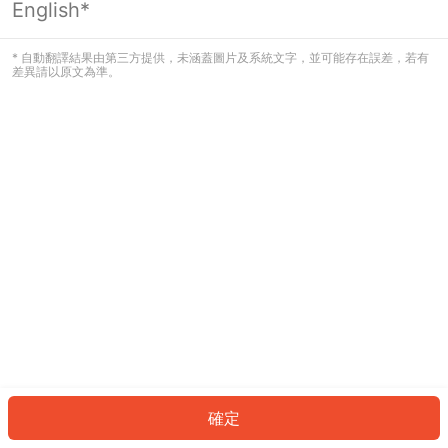
English*
發生錯誤！請登入並再試一次或回到主
頁。
* 自動翻譯結果由第三方提供，未涵蓋圖片及系統文字，並可能存在誤差，若有
差異請以原文為準。
登入
返回首頁
確定
ID: 874e58eb647-8cf0-4204-8290-f2502262fc92