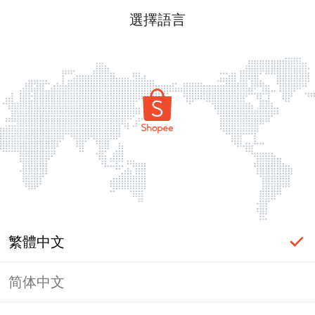
選擇語言
繁體中文
简体中文
頁面無法顯示