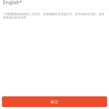
English*
發生錯誤！請登入並再試一次或回到主
頁。
* 自動翻譯結果由第三方提供，未涵蓋圖片及系統文字，並可能存在誤差，若有
差異請以原文為準。
登入
返回首頁
確定
ID: 6762eb0a6a9-4657-4613-9fed-7a291d812ee3