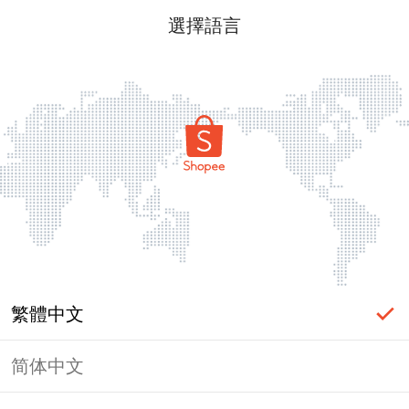
選擇語言
繁體中文
简体中文
頁面無法顯示