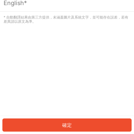
English*
發生錯誤！請登入並再試一次或回到主
頁。
* 自動翻譯結果由第三方提供，未涵蓋圖片及系統文字，並可能存在誤差，若有
差異請以原文為準。
登入
返回首頁
確定
ID: 53216120806-b6d0-4b8f-898a-8259177c5068