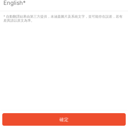
English*
發生錯誤！請登入並再試一次或回到主
頁。
* 自動翻譯結果由第三方提供，未涵蓋圖片及系統文字，並可能存在誤差，若有
差異請以原文為準。
登入
返回首頁
確定
ID: 9164ad0c50-8c1f-4493-aa19-e60e0f0d1cb9