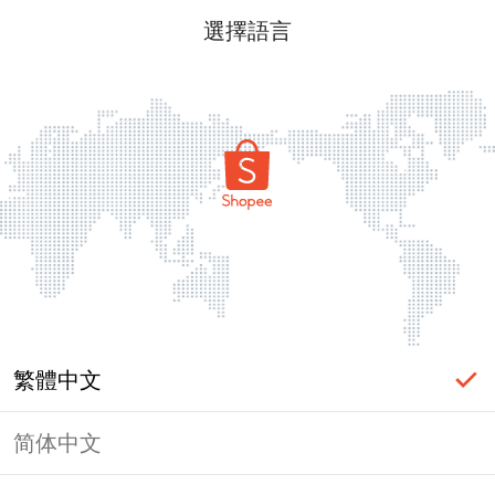
選擇語言
繁體中文
简体中文
頁面無法顯示