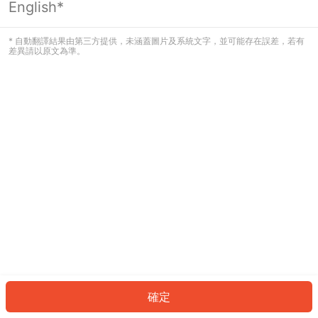
English*
發生錯誤！請登入並再試一次或回到主
頁。
* 自動翻譯結果由第三方提供，未涵蓋圖片及系統文字，並可能存在誤差，若有
差異請以原文為準。
登入
返回首頁
確定
ID: 227390b9a86-025f-421a-8012-88edf9901a28