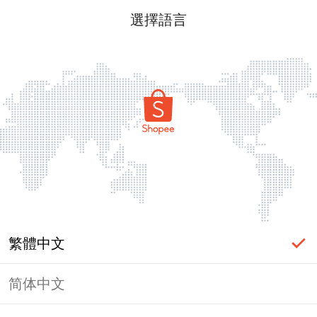
選擇語言
繁體中文
简体中文
頁面無法顯示