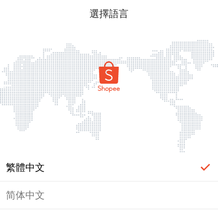
選擇語言
繁體中文
简体中文
頁面無法顯示