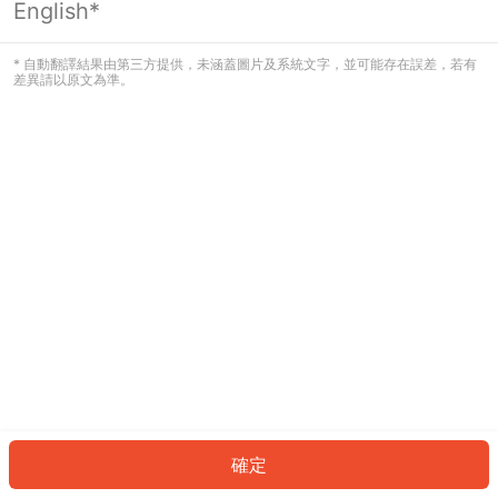
English*
發生錯誤！請登入並再試一次或回到主
頁。
* 自動翻譯結果由第三方提供，未涵蓋圖片及系統文字，並可能存在誤差，若有
差異請以原文為準。
登入
返回首頁
確定
ID: 9252c95cbcf-9ab1-4b8d-9613-7ed9b02ff00b