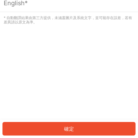
English*
發生錯誤！請登入並再試一次或回到主
頁。
* 自動翻譯結果由第三方提供，未涵蓋圖片及系統文字，並可能存在誤差，若有
差異請以原文為準。
登入
返回首頁
確定
ID: 331da15fefa-ba04-4ce2-be4f-e923a6f877b7