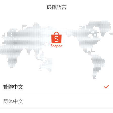
選擇語言
繁體中文
简体中文
頁面無法顯示