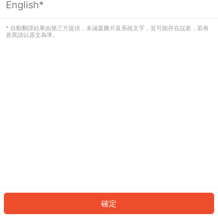
English*
發生錯誤！請登入並再試一次或回到主
頁。
* 自動翻譯結果由第三方提供，未涵蓋圖片及系統文字，並可能存在誤差，若有
差異請以原文為準。
登入
返回首頁
確定
ID: 87c8343660-9a6b-4d98-ac68-792a0709632f