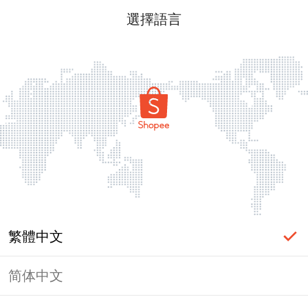
選擇語言
繁體中文
简体中文
頁面無法顯示