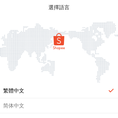
選擇語言
繁體中文
简体中文
頁面無法顯示