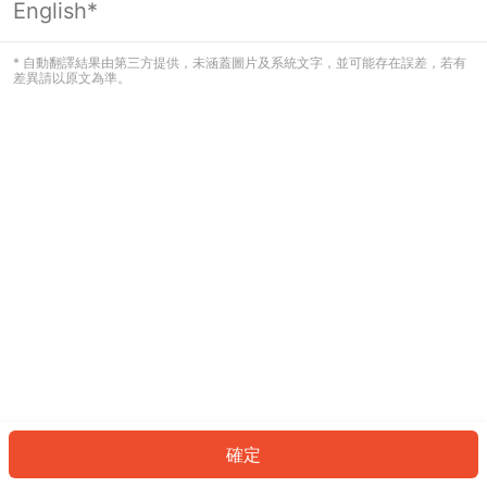
English*
發生錯誤！請登入並再試一次或回到主
頁。
* 自動翻譯結果由第三方提供，未涵蓋圖片及系統文字，並可能存在誤差，若有
差異請以原文為準。
登入
返回首頁
確定
ID: 7766e9ecb05-6ef2-4200-ac31-17869aeee4ab