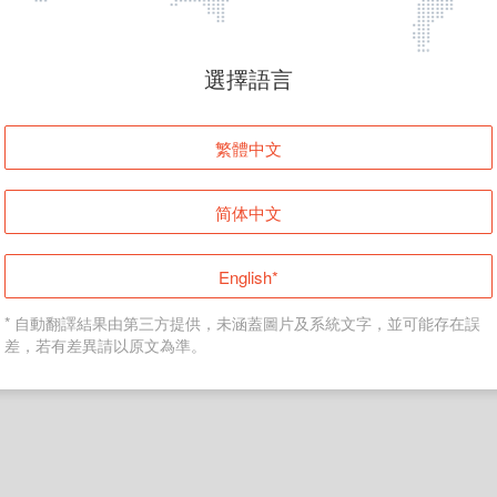
頁面無法顯示
選擇語言
發生錯誤！請登入並再試一次或回到主頁。
繁體中文
登入
简体中文
返回首頁
English*
* 自動翻譯結果由第三方提供，未涵蓋圖片及系統文字，並可能存在誤
差，若有差異請以原文為準。